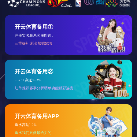
开云(中国)详情