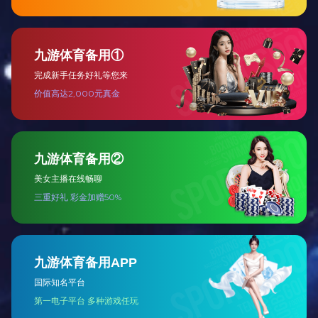
主要技术参数
开云(中国)型号
XLB-
XLB-
XLB-
Type
Q4200X1600
Q4000X1600
Q3500X15
公称合模力Total
2000
2000
1500
Pressure(Tons)
热板规格Hot plate
4200X1600
4000X1600
3500X150
specifications(mm)