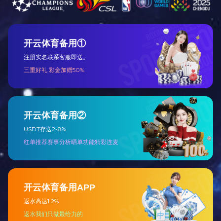
框式胎面硫化机
加入询价车
用途/性能特点： 专用于胎面胶硫化生产
阅读更多