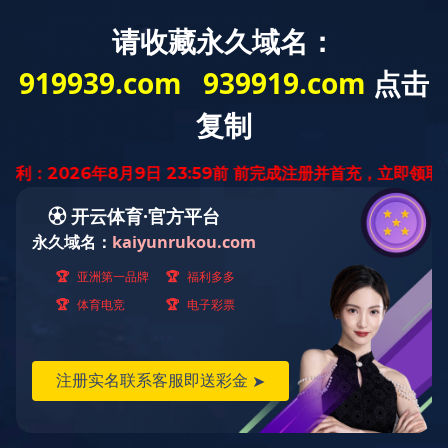
Select Language
▼
联系开云(中国)
搜索
EN
开云(中国)
首页
开云(中国)
框式硫化机
框式硫化机
探索开云(中国)旨在提升您的生产能力的全面橡胶机械系列。在祥
杰，开云(中国)专注于创造创新解决方案，以满足橡胶行业的独特需
求。从大型平板硫化机到定制传送带生产线，开云(中国)的开云(中
国)经过精心设计，具有精度、效率和耐用性。了解开云(中国)在非标
准机械方面的专业知识如何改变您的制造流程并推动您的业务发
展。