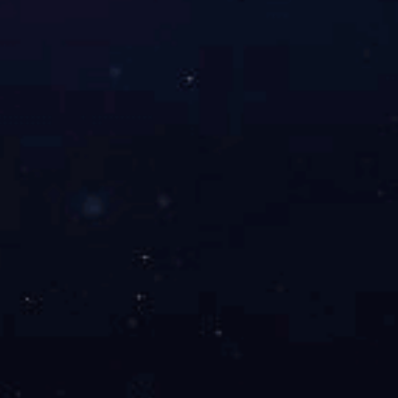
电话：
+86 13395321698
0532-86191388
85111988
传真：
0532-86191899
开云(中国)
快速链接
新闻类别
© 2024 开云手机官方网站 版权所有
鲁ICP备2023006549号-1
站点地图
隐私协议
星空买球
|
乐鱼官方网站
|
多宝登录平台
|
米兰体育在线登录入口
|
开云体
育（中国）官方网站
|
乐竞手机注册
|
乐鱼·体育
|
星空体育在线官网首页_
星空体育（中国）
|
世界杯压球官网_世界杯(中国)
|