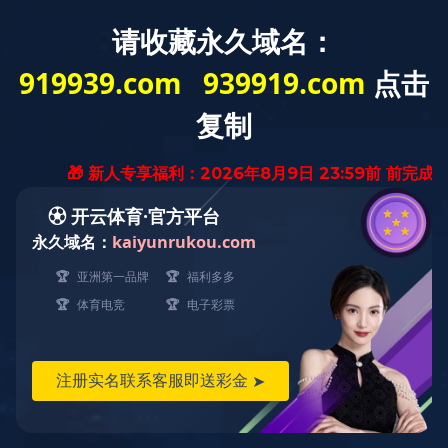
Select Language
▼
联系开云(中国)
搜索
EN
开云(中国)
首页
开云(中国)
框式硫化机
类别