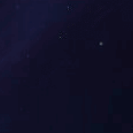
提交
Case