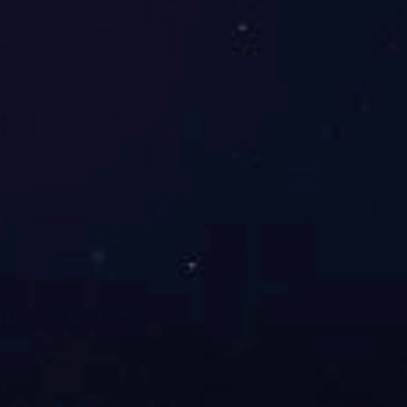
XLB-3000*3000/3000T 四缸桥梁支座硫化机
在社交媒体上关注开云(中国)