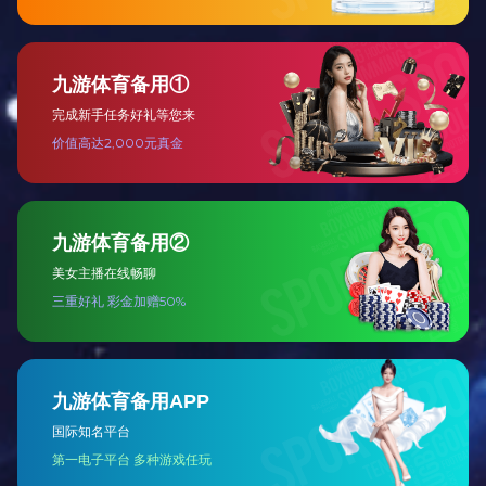
所有参数仅供参考，开云(中国)可以根据客户的
需求进行定制设计
开云(中国)应用