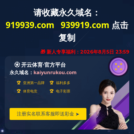
Select Language
▼
联系开云(中国)
搜索
EN
案例
首页
案例
发泡式硫化机系列
案例