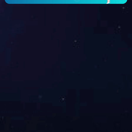
联系开云(中国)
地址：
青岛市黄岛区铁山工业园菊花山路333号
邮箱：
inquiry@qdxiangjie.com
电话：
+86 13395321698
0532-86191388
85111988
传真：
0532-86191899
开云(中国)
快速链接
新闻类别